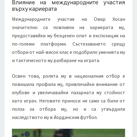
Влияние на международните участия
върху кариерата
Международните участия на Омар Хосан
значително са повлияли на кариерата му,
предоставяйки му безценен опит и експозиция на
по-големи платформи. Състезаването срещу
отбори от най-висок клас е подобрило уменията му
и тактическото му разбиране на играта.
Освен това, ролята му в националния отбор е
повишила профила му, привличайки внимание от
клубове и увеличавайки пазарната му стойност
като играч. Неговите приноси не само са били от
полза за отбора му, но и са утвърдили
наследството му в йорданския футбол.