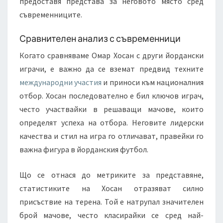
предоставя представа за неговото място сред
съвременниците.
Сравнителен анализ с съвременници
Когато сравняваме Омар Хосан с други йордански
играчи, е важно да се вземат предвид техните
международни участия
и приноси към националния
отбор. Хосан последователно е бил ключов играч,
често участвайки в решаващи мачове, които
определят успеха на отбора. Неговите лидерски
качества и стил на игра го отличават, правейки го
важна фигура в йорданския футбол.
Що се отнася до метриките за представяне,
статистиките на Хосан отразяват силно
присъствие на терена. Той е натрупал значителен
брой мачове, често класирайки се сред най-