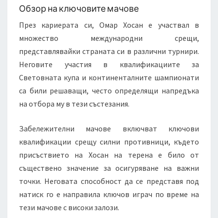
Обзор на ключовите мачове
През кариерата си, Омар Хосан е участвал в
множество международни срещи,
представлявайки страната си в различни турнири.
Неговите участия в квалификациите за
Световната купа и континенталните шампионати
са били решаващи, често определящи напредъка
на отбора му в тези състезания.
Забележителни мачове включват ключови
квалификации срещу силни противници, където
присъствието на Хосан на терена е било от
съществено значение за осигуряване на важни
точки. Неговата способност да се представя под
натиск го е направила ключов играч по време на
тези мачове с високи залози.