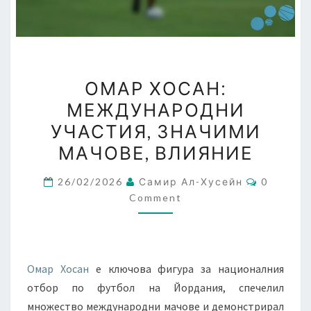
ОМАР
ОМАР ХОСАН:
ХОСАН:
МЕЖДУНАРОДНИ
МЕЖДУНАРОДНИ
УЧАСТИЯ, ЗНАЧИМИ
УЧАСТИЯ,
ЗНАЧИМИ
МАЧОВЕ, ВЛИЯНИЕ
МАЧОВЕ,
Comment
26/02/2026
Самир Ал-Хусейн
0
ВЛИЯНИЕ
Comment
Омар Хосан
е ключова фигура за националния
отбор по футбол на Йордания, спечелил
множество международни мачове и демонстрирал