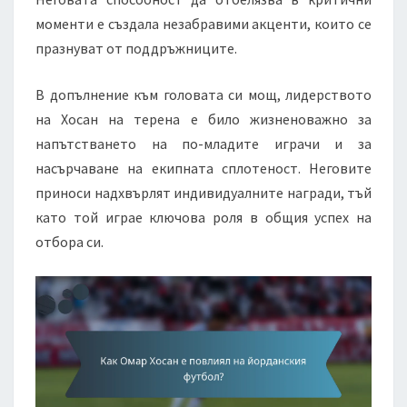
моменти е създала незабравими акценти, които се
празнуват от поддръжниците.
В допълнение към головата си мощ, лидерството
на Хосан на терена е било жизненоважно за
напътстването на по-младите играчи и за
насърчаване на екипната сплотеност. Неговите
приноси надхвърлят индивидуалните награди, тъй
като той играе ключова роля в общия успех на
отбора си.