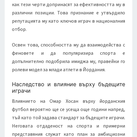
как тези черти допринасят за ефективността му в
различни позиции. Това признание е утвърдило
репутацията му като ключов играч в националния
отбор.
Освен това, способността му да взаимодейства с
феновете и да популяризира спорта е
допълнително подобрила имиджа му, правейки го
ролеви модел за млади атлети в Йордания.
Наследство и влияние върху бъдещите
играчи
Влиянието на Омар Хосан върху йорданския
футбол вероятно ще се усеща още години напред,
тъй като той задава стандарт за бъдещите играчи.
Неговата отдаденост на спорта и примерни
представяния служат като план за амбициозни