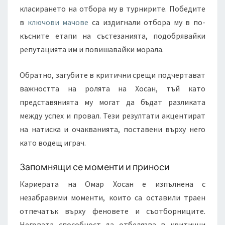
класирането на отбора му в турнирите. Победите
в
ключови мачове
са издигнали отбора му в по-
късните етапи на състезанията, подобрявайки
репутацията им и повишавайки морала.
Обратно, загубите в критични срещи подчертават
важността на ролята на Хосан, тъй като
представянията му могат да бъдат разликата
между успех и провал. Тези резултати акцентират
на натиска и очакванията, поставени върху него
като водещ играч.
Запомнящи се моменти и приноси
Кариерата на Омар Хосан е изпълнена с
незабравими моменти, които са оставили траен
отпечатък върху феновете и съотборниците.
Неговата способност да отбелязва в критични