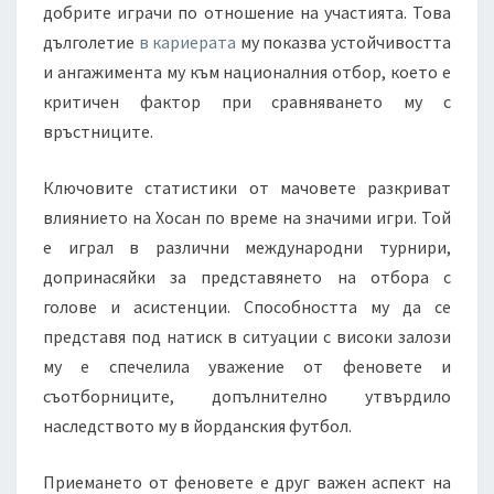
добрите играчи по отношение на участията. Това
дълголетие
в кариерата
му показва устойчивостта
и ангажимента му към националния отбор, което е
критичен фактор при сравняването му с
връстниците.
Ключовите статистики от мачовете разкриват
влиянието на Хосан по време на значими игри. Той
е играл в различни международни турнири,
допринасяйки за представянето на отбора с
голове и асистенции. Способността му да се
представя под натиск в ситуации с високи залози
му е спечелила уважение от феновете и
съотборниците, допълнително утвърдило
наследството му в йорданския футбол.
Приемането от феновете е друг важен аспект на