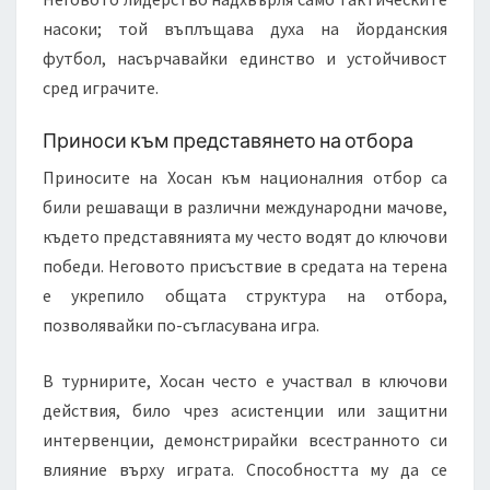
насоки; той въплъщава духа на йорданския
футбол, насърчавайки единство и устойчивост
сред играчите.
Приноси към представянето на отбора
Приносите на Хосан към националния отбор са
били решаващи в различни международни мачове,
където представянията му често водят до ключови
победи. Неговото присъствие в средата на терена
е укрепило общата структура на отбора,
позволявайки по-съгласувана игра.
В турнирите, Хосан често е участвал в ключови
действия, било чрез асистенции или защитни
интервенции, демонстрирайки всестранното си
влияние върху играта. Способността му да се