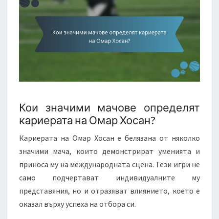
Кои значими мачове определят
кариерата на Омар Хосан?
Кариерата на Омар Хосан е белязана от няколко
значими мача, които демонстрират уменията и
приноса му на международната сцена. Тези игри не
само подчертават индивидуалните му
представяния, но и отразяват влиянието, което е
оказал върху успеха на отбора си.