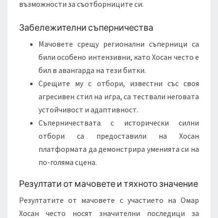
възможности за съотборниците си.
Забележителни съперничества
Мачовете срещу регионални съперници са
били особено интензивни, като Хосан често е
бил в авангарда на тези битки.
Срещите му с отбори, известни със своя
агресивен стил на игра, са тествали неговата
устойчивост и адаптивност.
Съперничествата с исторически силни
отбори са предоставили на Хосан
платформата да демонстрира уменията си на
по-голяма сцена.
Резултати от мачовете и тяхното значение
Резултатите от мачовете с участието на Омар
Хосан често носят значителни последици за