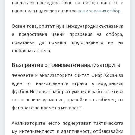
представя последователно на високо ниво го е
направила надежден актив за
националния отбор
.
Освен това, опитът му в международни състезания
е предоставил ценни прозрения на отбора,
помагайки да повиши представянето им на
глобалната сцена.
Възприятие от феновете и анализаторите
Феновете и анализаторите считат Омар Хосан за
един от най-изявените играчи в йорданския
футбол. Неговият набор от умения и работна етика
са спечелили уважение, правейки го любимец на
феновете по време на мачовете.
Анализаторите често подчертават тактическата
му интелигентност и адаптивност, отбелязвайки