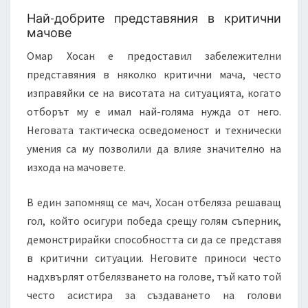
Най-добрите представяния в критични
мачове
Омар Хосан е предоставил забележителни
представяния в няколко критични мача, често
изправяйки се на висотата на ситуацията, когато
отборът му е имал най-голяма нужда от него.
Неговата тактическа осведоменост и технически
умения са му позволили да влияе значително на
изхода на мачовете.
В един запомнящ се мач, Хосан отбеляза решаващ
гол, който осигури победа срещу голям съперник,
демонстрирайки способността си да се представя
в критични ситуации. Неговите приноси често
надхвърлят отбелязването на голове, тъй като той
често асистира за създаването на голови