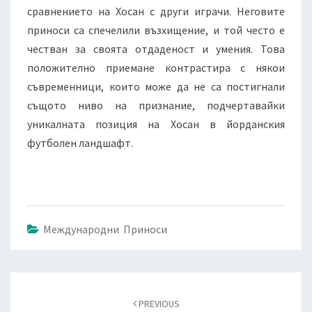
сравнението на Хосан с други играчи. Неговите
приноси са спечелили възхищение, и той често е
честван за своята отдаденост и умения. Това
положително приемане контрастира с някои
съвременници, които може да не са постигнали
същото ниво на признание, подчертавайки
уникалната позиция на Хосан в йорданския
футболен ландшафт.
Международни Приноси
Post
navigation
PREVIOUS