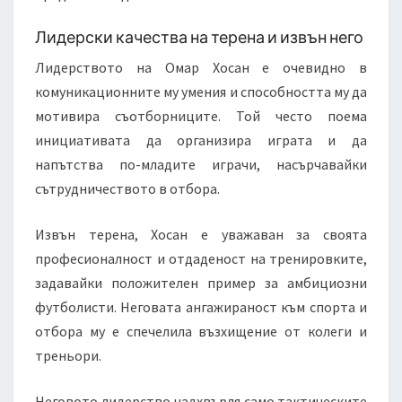
Лидерски качества на терена и извън него
Лидерството на Омар Хосан е очевидно в
комуникационните му умения и способността му да
мотивира съотборниците. Той често поема
инициативата да организира играта и да
напътства по-младите играчи, насърчавайки
сътрудничеството в отбора.
Извън терена, Хосан е уважаван за своята
професионалност и отдаденост на тренировките,
задавайки положителен пример за амбициозни
футболисти. Неговата ангажираност към спорта и
отбора му е спечелила възхищение от колеги и
треньори.
Неговото лидерство надхвърля само тактическите