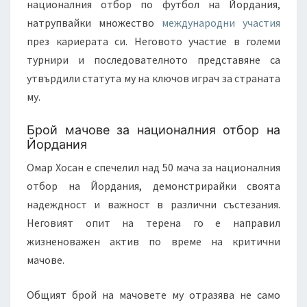
националния отбор по футбол на Йордания,
натрупвайки множество
международни участия
през кариерата си. Неговото участие в големи
турнири и последователното представяне са
утвърдили статута му на ключов играч за страната
му.
Брой мачове за националния отбор на
Йордания
Омар Хосан е спечелил над 50 мача за националния
отбор на Йордания, демонстрирайки своята
надеждност и важност в различни състезания.
Неговият опит на терена го е направил
жизненоважен актив по време на критични
мачове.
Общият брой на мачовете му отразява не само