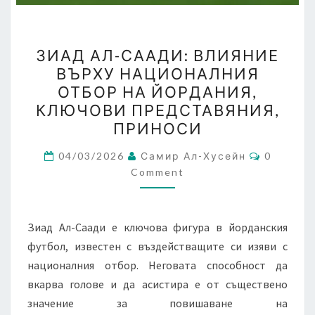
ЗИАД
ЗИАД АЛ-СААДИ: ВЛИЯНИЕ
АЛ-
ВЪРХУ НАЦИОНАЛНИЯ
СААДИ:
ОТБОР НА ЙОРДАНИЯ,
ВЛИЯНИЕ
КЛЮЧОВИ ПРЕДСТАВЯНИЯ,
ВЪРХУ
ПРИНОСИ
НАЦИОНАЛНИЯ
Comment
ОТБОР
04/03/2026
Самир Ал-Хусейн
0
Comment
НА
ЙОРДАНИЯ,
КЛЮЧОВИ
Зиад Ал-Саади е ключова фигура в йорданския
ПРЕДСТАВЯНИЯ,
футбол, известен с въздействащите си изяви с
ПРИНОСИ
националния отбор. Неговата способност да
вкарва голове и да асистира е от съществено
значение за повишаване на