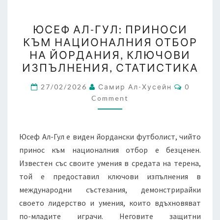
ЮСЕФ
ЮСЕФ АЛ-ГУЛ: ПРИНОСИ
АЛ-
КЪМ НАЦИОНАЛНИЯ ОТБОР
ГУЛ:
НА ЙОРДАНИЯ, КЛЮЧОВИ
ПРИНОСИ
ИЗПЪЛНЕНИЯ, СТАТИСТИКА
КЪМ
Comment
НАЦИОНАЛНИЯ
27/02/2026
Самир Ал-Хусейн
0
Comment
ОТБОР
НА
ЙОРДАНИЯ,
Юсеф Ал-Гул е виден йордански футболист, чийто
КЛЮЧОВИ
принос към националния отбор е безценен.
ИЗПЪЛНЕНИЯ,
Известен със своите умения в средата на терена,
СТАТИСТИКА
той е предоставил ключови изпълнения в
международни състезания, демонстрирайки
своето лидерство и умения, които вдъхновяват
по-младите играчи. Неговите защитни