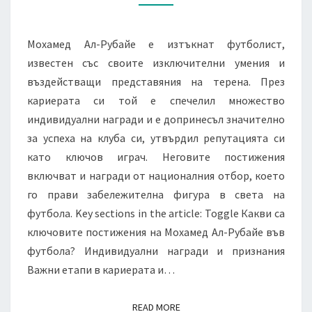
КЛУБА,
НАГРАДИ
Мохамед Ал-Рубайе е изтъкнат футболист,
известен със своите изключителни умения и
въздействащи представяния на терена. През
кариерата си той е спечелил множество
индивидуални награди и е допринесъл значително
за успеха на клуба си, утвърдил репутацията си
като ключов играч. Неговите постижения
включват и награди от националния отбор, което
го прави забележителна фигура в света на
футбола. Key sections in the article: Toggle Какви са
ключовите постижения на Мохамед Ал-Рубайе във
футбола? Индивидуални награди и признания
Важни етапи в кариерата и…
READ MORE
READ MORE