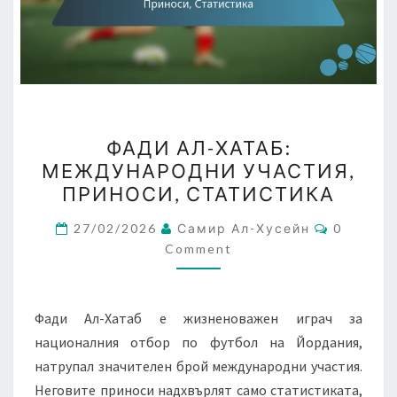
ФАДИ
ФАДИ АЛ-ХАТАБ:
АЛ-
МЕЖДУНАРОДНИ УЧАСТИЯ,
ХАТАБ:
ПРИНОСИ, СТАТИСТИКА
МЕЖДУНАРОДНИ
УЧАСТИЯ,
Comment
27/02/2026
Самир Ал-Хусейн
0
ПРИНОСИ,
Comment
СТАТИСТИКА
Фади Ал-Хатаб е жизненоважен играч за
националния отбор по футбол на Йордания,
натрупал значителен брой международни участия.
Неговите приноси надхвърлят само статистиката,