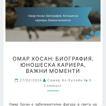
ОМАР
ОМАР ХОСАН: БИОГРАФИЯ,
ХОСАН:
ЮНОШЕСКА КАРИЕРА,
БИОГРАФИЯ,
ВАЖНИ МОМЕНТИ
ЮНОШЕСКА
КАРИЕРА,
Comment
27/02/2026
Самир Ал-Хусейн
0
ВАЖНИ
Comment
МОМЕНТИ
Омар Хосан е забележителна фигура в света на