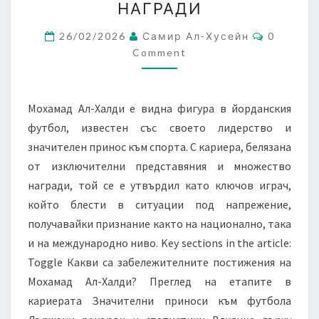
НАГРАДИ
ПОСТИЖЕНИЯ,
Comment
КЛЮЧОВИ
26/02/2026
Самир Ал-Хусейн
0
Comment
ИЗПЪЛНЕНИЯ,
НАГРАДИ
Мохамад Ал-Халди е видна фигура в йорданския
футбол, известен със своето лидерство и
значителен принос към спорта. С кариера, белязана
от изключителни представяния и множество
награди, той се е утвърдил като ключов играч,
който блести в ситуации под напрежение,
получавайки признание както на национално, така
и на международно ниво. Key sections in the article:
Toggle Какви са забележителните постижения на
Мохамад Ал-Халди? Преглед на етапите в
кариерата Значителни приноси към футбола