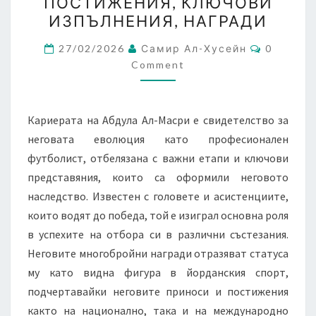
ПОСТИЖЕНИЯ, КЛЮЧОВИ
ПРОФЕСИОНАЛНИ
ИЗПЪЛНЕНИЯ, НАГРАДИ
ПОСТИЖЕНИЯ,
Comment
КЛЮЧОВИ
27/02/2026
Самир Ал-Хусейн
0
Comment
ИЗПЪЛНЕНИЯ,
НАГРАДИ
Кариерата на Абдула Ал-Масри е свидетелство за
неговата еволюция като професионален
футболист, отбелязана с важни етапи и ключови
представяния, които са оформили неговото
наследство. Известен с головете и асистенциите,
които водят до победа, той е изиграл основна роля
в успехите на отбора си в различни състезания.
Неговите многобройни награди отразяват статуса
му като видна фигура в йорданския спорт,
подчертавайки неговите приноси и постижения
както на национално, така и на международно