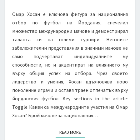
Омар Хосан е ключова фигура за националния
отбор по футбол на Йордания, спечелил
множество международни мачове и демонстрирал
таланта си на големи турнири. Неговите
забележителни представяния в значими мачове не
само подчертават индивидуалните му
способности, но и акцентират на влиянието му
върху общия успех на отбора. Чрез своето
лидерство и умения, Хосан вдъхновява ново
поколение играчи и оставя траен отпечатък върху
йорданския футбол. Key sections in the article:
Toggle Какви са международните участия на Омар
Хосан? Брой мачове за националния…
READ MORE
READ MORE