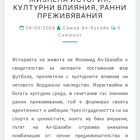
ШАЛАБИ:
КУЛТУРНИ ВЛИЯНИЯ, РАННИ
ЖИЗНЕНА
ПРЕЖИВЯВАНИЯ
ИСТОРИЯ,
Comment
КУЛТУРНИ
04/03/2026
Самир Ал-Хусейн
0
Comment
ВЛИЯНИЯ,
РАННИ
ПРЕЖИВЯВАНИЯ
Историята на живота на Мохамад Ал-Шалаби е
свидетелство за неговите постижения във
футбола, преплетени с културните влияния на
неговото йорданско наследство. Израствайки в
богата културна среда, в съчетание със значими
ранни преживявания, той е формирал своята
идентичност и амбиции. Чрез отдадеността си на
спорта и ценностите, които му бяха внушени,
пътят на Ал-Шалаби отразява уникална
комбинация от лични предизвикателства и