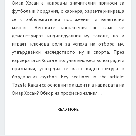
Омар Хосан е направил значителни приноси за
футбола в Йордания, с кариера, характеризираща
се с забележителни постижения и влиятелни
мачове. Неговите изпълнения не само че
демонстрират индивидуалния му талант, но и
играят ключова роля за успеха на отбора му,
утвърдвайки наследството му в спорта. През
кариерата си Хосан е получил множество награди и
признания, утвърдил се като видна фигура в
йорданския футбол. Key sections in the article:
Toggle Какви са основните акценти в кариерата на
Омар Хосан? Обзор на професионалния…
READ MORE
READ MORE