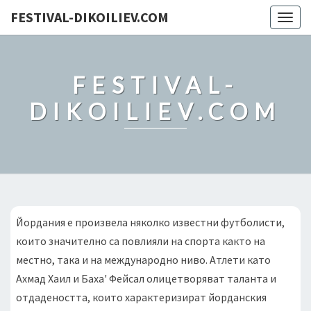
FESTIVAL-DIKOILIEV.COM
Togg
navig
FESTIVAL-
DIKOILIEV.COM
Йордания е произвела няколко известни футболисти,
които значително са повлияли на спорта както на
местно, така и на международно ниво. Атлети като
Ахмад Хаил и Баха' Фейсал олицетворяват таланта и
отдадеността, които характеризират йорданския