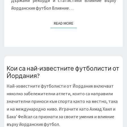
Държани рекорди и статистики Влияние върху
йорданския футбол Влияние…
READ MORE
READ MORE
Кои са най-известните футболисти от
Йордания?
Най-известните футболисти от Йордания включват
няколко забележителни атлети, които са направили
значителни приноси към спорта както на местно, така
и на международно ниво. Играчите като Ахмад Хаил и
Баха' Фейсал са признати за своите умения и влияние
върху йорданския футбол.