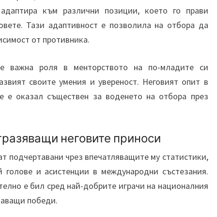
 адаптира към различни позиции, което го прави
овете. Тази адаптивност е позволила на отбора да
исимост от противника.
ае важна роля в менторството на по-младите си
азвият своите умения и увереност. Неговият опит в
се е оказал съществен за воденето на отбора през
тразяващи неговите приноси
ат подчертавани чрез впечатляващите му статистики,
й голове и асистенции в международни състезания.
телно е бил сред най-добрите играчи на националния
шаващи победи.