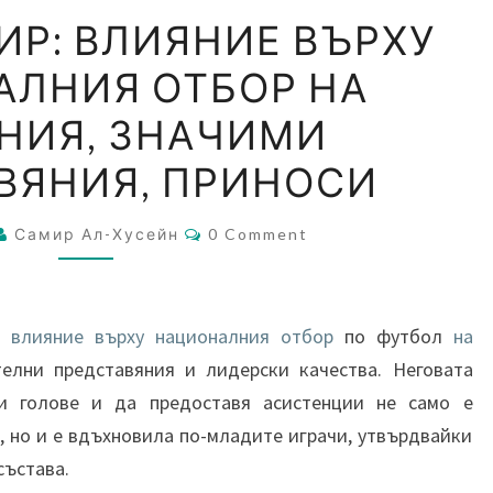
АХМЕД
ИР: ВЛИЯНИЕ ВЪРХУ
САМИР:
АЛНИЯ ОТБОР НА
ВЛИЯНИЕ
ВЪРХУ
НИЯ, ЗНАЧИМИ
НАЦИОНАЛНИЯ
ВЯНИЯ, ПРИНОСИ
ОТБОР
НА
Comments
Самир Ал-Хусейн
0 Comment
ЙОРДАНИЯ,
ЗНАЧИМИ
ПРЕДСТАВЯНИЯ,
о
влияние върху националния отбор
по футбол
на
ПРИНОСИ
елни представяния и лидерски качества. Неговата
и голове и да предоставя асистенции не само е
 но и е вдъхновила по-младите играчи, утвърдвайки
състава.