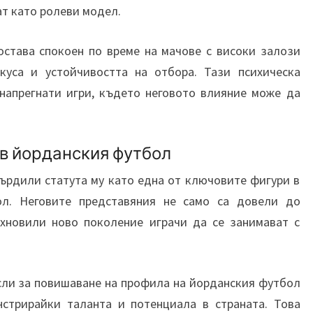
ат като ролеви модел.
остава спокоен по време на мачове с високи залози
уса и устойчивостта на отбора. Тази психическа
напрегнати игри, където неговото влияние може да
в йорданския футбол
ърдили статута му като една от ключовите фигури в
ол. Неговите представяния не само са довели до
ъхновили ново поколение играчи да се занимават с
сли за повишаване на профила на йорданския футбол
нстрирайки таланта и потенциала в страната. Това