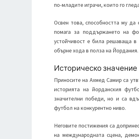
по-младите играчи, които го глед
Освен това, способността му да 
помага за поддържането на фок
устойчивост е била решаваща в 
обърне хода в полза на Йордания.
Историческо значение 
Приносите на Ахмед Самир са утв
историята на йорданския футб
значителни победи, но и са вд
футбол на конкурентно ниво.
Неговите постижения са доприне
на международната сцена, демо