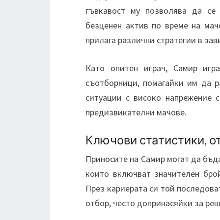
гъвкавост му позволява да се
безценен актив по време на мач
прилага различни стратегии в зав
Като опитен играч, Самир игр
съотборници, помагайки им да р
ситуации с високо напрежение 
предизвикателни мачове.
Ключови статистики, о
Приносите на Самир могат да бъд
които включват значителен бро
През кариерата си той последова
отбор, често допринасяйки за ре