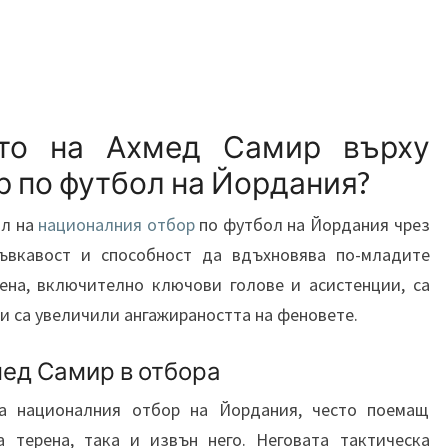
ето на Ахмед Самир върху
 по футбол на Йордания?
ял на
националния отбор
по футбол на Йордания чрез
гъвкавост и способност да вдъхновява по-младите
рена, включително ключови голове и асистенции, са
и са увеличили ангажираността на феновете.
мед Самир в отбора
а националния отбор на Йордания, често поемащ
а терена, така и извън него. Неговата тактическа