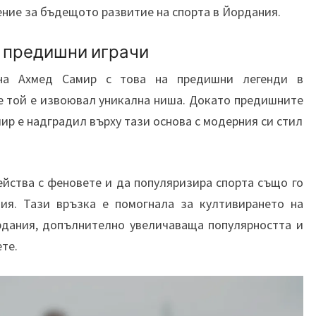
ение за бъдещото развитие на спорта в Йордания.
с предишни играчи
 на Ахмед Самир с това на предишни легенди в
че той е извоювал уникална ниша. Докато предишните
ир е надградил върху тази основа с модерния си стил
йства с феновете и да популяризира спорта също го
ния. Тази връзка е помогнала за култивирането на
рдания, допълнително увеличаваща популярността и
те.